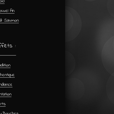
oël
ouvel An
 & Saumon
fets :
dition
hentique
ndance
tation
rts
e-Bouches