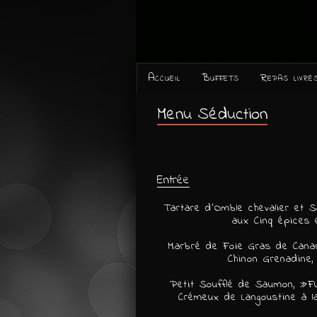
Accueil
Buffets
Repas livré
Menu Séduction
Entrée
Tartare d’Omble chevalier et 
aux Cinq épices 
Marbré de Foie Gras de Canar
Chinon Grenadine,
Petit Soufflé de Saumon, »F
Crémeux de Langoustine à l