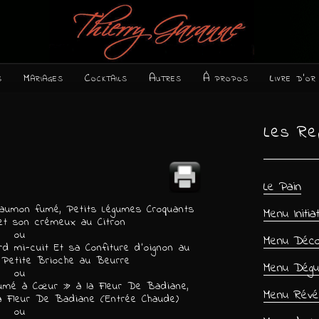
s
Mariages
Cocktails
Autres
À propos
Livre d’or
Les Re
Le Pain
Saumon fumé, Petits Légumes Croquants
Menu Initia
et son crémeux au Citron
ou
Menu Déco
d mi-cuit Et sa Confiture d’oignon au
 Petite Brioche au Beurre
Menu Dégu
ou
umé à Cœur » à la Fleur De Badiane,
Menu Révél
a Fleur De Badiane (Entrée Chaude)
ou