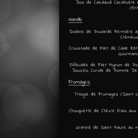
Dos de Cabillaud Cacahuète
(En
Viande
Dodine de Poularde Fermière 
Crémeux
Croustade de Filet de Caille Rôt
Gourmand
Effeuillée de Filet Mignon de
Douces, Corolle de Pomme De 
Fromages
Trilogie de Fromages (Saint N
Chouquette de Chèvre frais aux 
Gratiné de Saint Maure au 