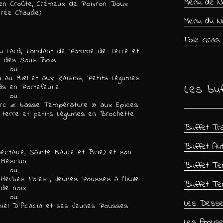
Menu de N
 en Croûte, Crémeux de Poivron Doux
trée Chaude)
Menu du N
Foie Gras
au Lard, Fondant de Pomme de Terre et
 des Sous Bois
ou
i au Miel et aux Raisins, Petits Légumes
Les buf
s en Portefeuille
ou
 Porc « basse Température » aux Epices
terre et petits Légumes en Brochette
Buffet Tra
Buffet Aut
ectaire, Sainte Maure et Brie) et son
Mesclun
Buffet Te
ou
Herbes Folles , Jeunes Pousses à l’huile
Buffet Ten
de noix
ou
Les Desse
miel D’Acacia et ses Jeunes Pousses
Les Amus