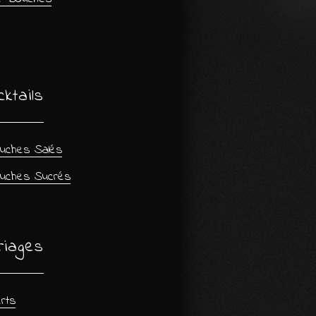
ktails
uches Salés
uches Sucrés
riages
rts