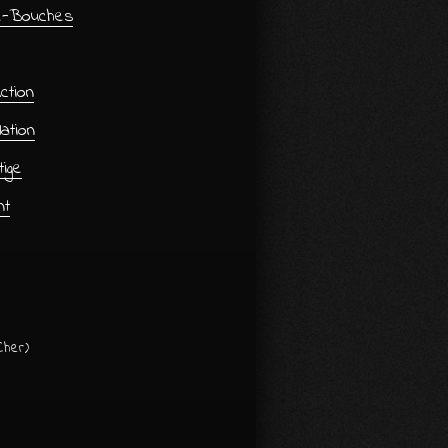
e-Bouches
ction
ation
ige
nt
Cher)