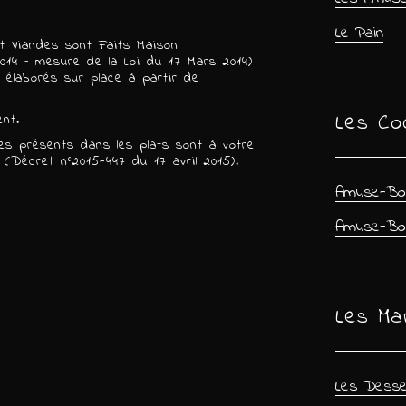
Le Pain
t Viandes sont Faits Maison
 2014 – mesure de la Loi du 17 Mars 2014)
 élaborés sur place à partir de
Les Coc
ent.
nes présents dans les plats sont à votre
(Décret n°2015-447 du 17 avril 2015).
Amuse-Bo
Amuse-Bo
Les Ma
Les Desse