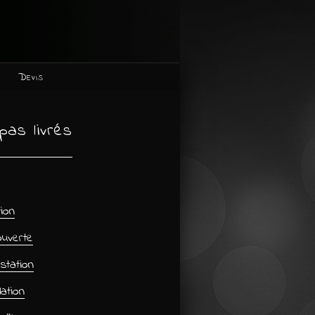
Devis
pas livrés
tion
uverte
station
ation