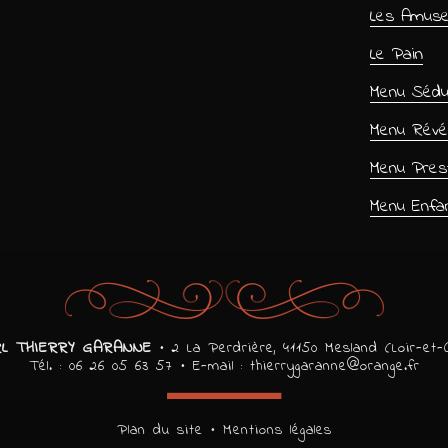
Les Amus
Le Pain
Menu Sédu
Menu Révél
Menu Prest
Menu Enfa
L THIERRY GARANNE
• 2 La Perdrière, 41150 Mesland (Loir-et-
Tél. : 06 26 05 63 57 • E-mail :
thierrygaranne@orange.fr
Plan du site
•
Mentions légales