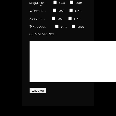
Nappage :
Oui
Non
Vaisselle :
Oui
Non
Service :
Oui
Non
Boissons :
Oui
Non
Commentaires :