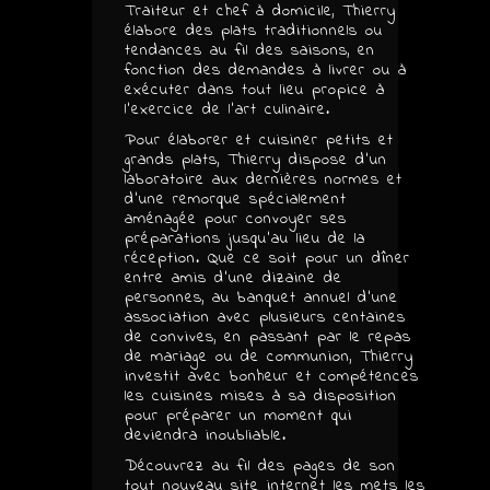
Traiteur et chef à domicile, Thierry
élabore des plats traditionnels ou
tendances au fil des saisons, en
fonction des demandes à livrer ou à
exécuter dans tout lieu propice à
l’exercice de l’art culinaire.
Pour élaborer et cuisiner petits et
grands plats, Thierry dispose d’un
laboratoire aux dernières normes et
d’une remorque spécialement
aménagée pour convoyer ses
préparations jusqu’au lieu de la
réception. Que ce soit pour un dîner
entre amis d’une dizaine de
personnes, au banquet annuel d’une
association avec plusieurs centaines
de convives, en passant par le repas
de mariage ou de communion, Thierry
investit avec bonheur et compétences
les cuisines mises à sa disposition
pour préparer un moment qui
deviendra inoubliable.
Découvrez au fil des pages de son
tout nouveau site internet les mets les