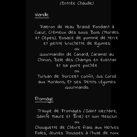
(Entrée Chaude)
Viande
Paleron de Veau Braisé Fondant à
Cœur, Crémeux des sous Bois (Morilles
et Cèpes), Rosace de pomme de terre
et petite brochette de légumes
ou
Gourmandin de Canard, Caramel au
Chinon, Belle des Champs en éventail
et sa poire pochée
ou
Turban de Porcelet confit, Jus Corsé
aux Morillons, Et ses Petits Légumes
Gourmands
Fromage
Trilogie de Fromages (Saint Nectaire,
Sainte Maure et Brie) et son Mesclun
ou
Chouquette de Chèvre frais aux Herbes
Folles, Jeunes Pousses à l’huile de noix