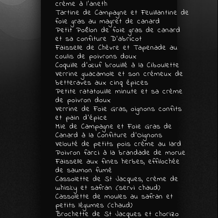
crème à l’aneth
Tartine de Campagne et Feuillantine de
foie gras au magret de canard
Petit Poêlon de foie gras de canard
et sa confiture D’abricot
Faisselle de Chèvre et Tapenade au
coulis de poivrons doux
Coquille d’œuf brouillé à la Ciboulette
Verrine guacamole et son crémeux de
betteraves aux cinq épices
Petite ratatouille minute et sa crème
de poivron doux
Verrine de Foie Gras, oignons confits
et pain d’épice
Mie de Campagne et Foie Gras de
Canard à la Confiture d’Oignons
Velouté de petits pois crème au lard
Poivron farci à la brandade de morue
Faisselle aux fines herbes, effilochée
de saumon fumé
Cassolette de St Jacques, crème de
whisky et safran (servi chaud)
Cassolette de moules au safran et
petits légumes (chaud)
Brochette de St Jacques et chorizo