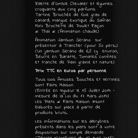
Rillette d’Omble Chevalier et légumes
croquants aux cinq parfums
Tartine Briochée de foie gras de
canard, mangue exotique au Safran
Mini Brochette de Poulet Façon
« Thaï « (Animation chaude)
Animation Jambon Serano sur
présentoir à Trancher (pour 50 pers.)
(Un jambon Serano de 6,5 kg environ,
Beurre en Baratte, Tomates confites
et tranche de Pain graine et nature)
Prix TTC en euros par personne
Tous Nos Amuses Bouches et Verrines
sont Faits Maison
(Entrée en Vigueur le 15 Juillet 2014 –
mesure de la Loi du 17 Mars 2014)
Les Plats « Faits Maison »sont
élaborés sur place à partir de
produits bruts.
Les informations sur les allergènes
présents dans les plats sont à votre
disposition sur simple demande
(Décret n°2015-447 du 17 avril 2015).