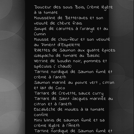
Douceur des sous Bois, Crème légère
à la tomate
Mousseline de Betteraves et son
velouté de chèvre frais
Soupe de carottes à l’orange et au
Cumin
Mousse de chou-fleur et son velouté
au Piment d’Espelette
Rillettes de Saumon aux quatre épices
Gaspacho de tomate au Basilic
Verrine de boudin noir, pommes et
spéculos ( chaud)
Tartine nordique de Saumon fumé et
crème à l’aneth
Saumon mariné au poivre vert , citron
et lait de Coco
Tartare de Crevette, sauce curry
Tartare de Saint Jacques marinée au
citron et à l’aneth
Escabèche de moules à la tomate
confite
Mini blinis de saumon fumé et sa
crème légère à l’Aneth
Tartine nordique de Saumon fumé et