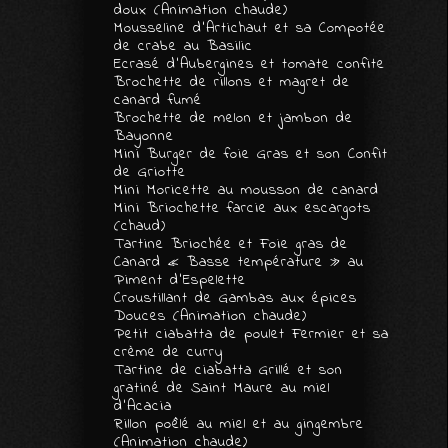
doux (Animation chaude)
Mousseline d’Artichaut et sa Compotée
de crabe au Basilic
Ecrasé d’Aubergines et tomate confite
Brochette de rillons et magret de
canard fumé
Brochette de melon et jambon de
Bayonne
Mini Burger de foie Gras et son Confit
de Griotte
Mini Moricette au mousson de canard
Mini Briochette farcie aux escargots
(chaud)
Tartine Briochée et Foie gras de
Canard « Basse température » au
Piment d’Espelette
Croustillant de Gambas aux épices
Douces (Animation chaude)
Petit ciabatta de poulet Fermier et sa
crème de curry
Tartine de ciabatta Grillé et son
gratiné de Saint Maure au miel
d’Acacia
Rillon poêlé au miel et au gingembre
(Animation chaude)