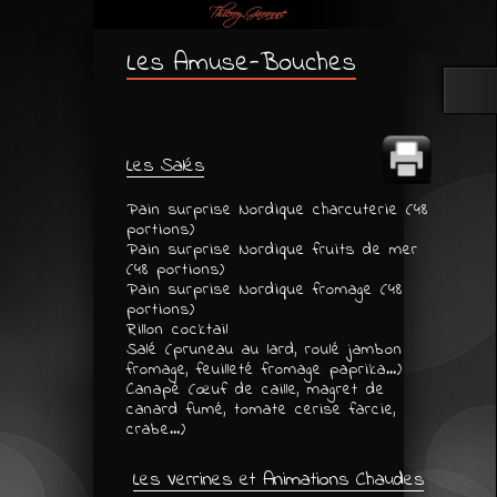
Les Amuse-Bouches
Les Salés
Pain surprise Nordique charcuterie (48
portions)
Pain surprise Nordique fruits de mer
(48 portions)
Pain surprise Nordique fromage (48
portions)
Rillon cocktail
Salé (pruneau au lard, roulé jambon
fromage, feuilleté fromage paprika…)
Canapé (œuf de caille, magret de
canard fumé, tomate cerise farcie,
crabe…)
Les Verrines et Animations Chaudes